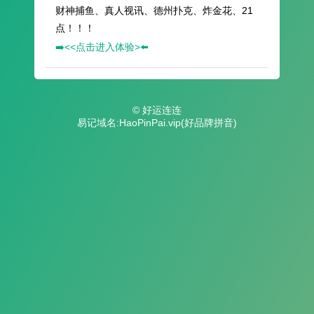
财神捕鱼、真人视讯、德州扑克、炸金花、21
点！！！
➡️<<点击进入体验>⬅️
© 好运连连
易记域名:HaoPinPai.vip(好品牌拼音)